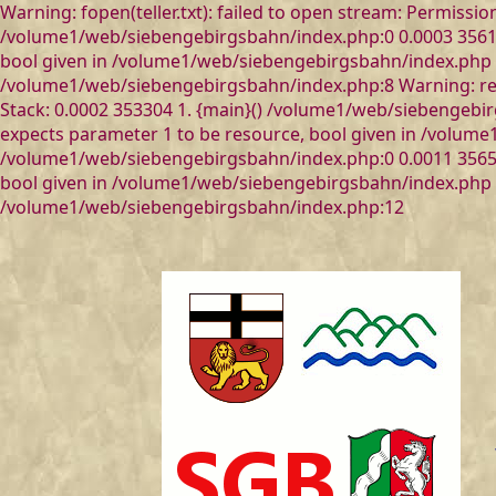
Warning: fopen(teller.txt): failed to open stream: Permissi
/volume1/web/siebengebirgsbahn/index.php:0 0.0003 35618
bool given in /volume1/web/siebengebirgsbahn/index.php on
/volume1/web/siebengebirgsbahn/index.php:8 Warning: rewi
Stack: 0.0002 353304 1. {main}() /volume1/web/siebengebi
expects parameter 1 to be resource, bool given in /volume1
/volume1/web/siebengebirgsbahn/index.php:0 0.0011 356512
bool given in /volume1/web/siebengebirgsbahn/index.php on
/volume1/web/siebengebirgsbahn/index.php:12