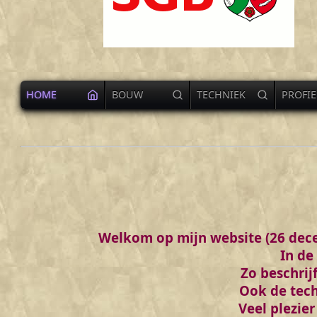
HOME
BOUW
TECHNIEK
PROFIE
Welkom op mijn website (26 dece
In de
Zo beschrij
Ook de tech
Veel plezier