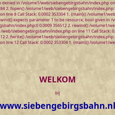
on denied in /volume1/web/siebengebirgsbahn/index.php on li
4 2. fopen() /volume1/web/siebengebirgsbahn/index.php:7 
 line 8 Call Stack: 0.0002 353304 1. {main}() /volume1/we
nd() expects parameter 1 to be resource, bool given in /
rgsbahn/index.php:0 0.0009 356512 2. rewind() /volume1/w
/web/siebengebirgsbahn/index.php on line 11 Call Stack: 0.
 2. fwrite() /volume1/web/siebengebirgsbahn/index.php:11
 line 12 Call Stack: 0.0002 353304 1. {main}() /volume1/we
WELKOM
bij
www.siebengebirgsbahn.n